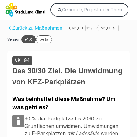
Zurück zu Maßnahmen
VK_03
32 / 37
VK_05
Version:
v1.0
beta
VK_04
Das 30/30 Ziel. Die Umwidmung
von KFZ-Parkplätzen
Was beinhaltet diese Maßnahme? Um
was geht es?
30 % der Parkplätze bis 2030 zu
Grünflächen umwidmen. Umwidmungen
zu E-Parkplätzen
mit Ladesäule
werden