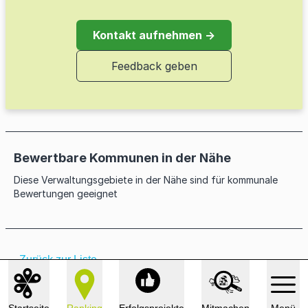
Umstellung auf nachhaltige Ernährung in
Kein Greenwashing für Gas
öffentlicher Verpflegung
Kontakt aufnehmen →
Elektrifizierung ÖPNV
Feedback geben
Ökostrom für kommunale Liegenschaften
Windkraftanlagen und Windparks der
Kommune
Bewertbare Kommunen in der Nähe
Keine neuen Verträge für fossilen Strom
Diese Verwaltungsgebiete in der Nähe sind für kommunale
Bewertungen geeignet
Förderung von Balkonsolaranlagen
Ökostromanteil der Stadtwerke
← Zurück zur Liste