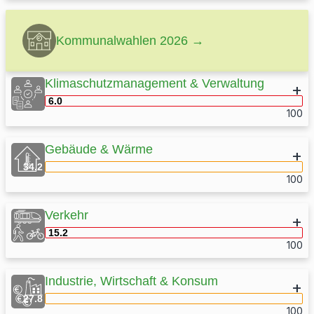
Kommunalwahlen 2026 →
Klimaschutzmanagement & Verwaltung
6.0
100
Gebäude & Wärme
34.2
100
Verkehr
Monitoring der Klimaschutzmaßnahmen
15.2
100
Klimaschutzmanagement der Kommune
Industrie, Wirtschaft & Konsum
Kommunale Wärmeplanung und Monitoring
27.8
Mobilitätsangebote für die Verwaltung
100