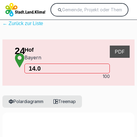
← Zurück zur Liste
24
Hof
PDF
Bayern
14.0
100
Polardiagramm
Treemap