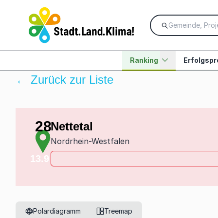
Ranking
Erfolgspr
← Zurück zur Liste
28
Nettetal
Nordrhein-Westfalen
13.9
Polardiagramm
Treemap