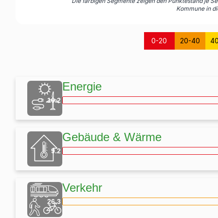
Die farbigen Segmente zeigen den Punktestand je Sek
Kommune in di
0-20
20-40
4
Energie
10.2
Gebäude & Wärme
9.2
Verkehr
Ökostrom für kommunale Liegens
26.3