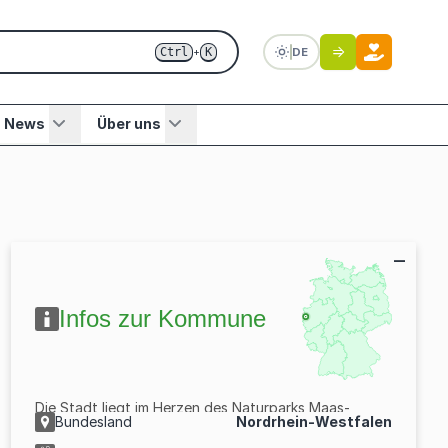
Ctrl
K
DE
+
News
Über uns
Infos zur Kommune
Die Stadt liegt im Herzen des Naturparks Maas-
Bundesland
Nordrhein-Westfalen
Schwalm-Nette in direkter Nachbarschaft zu den