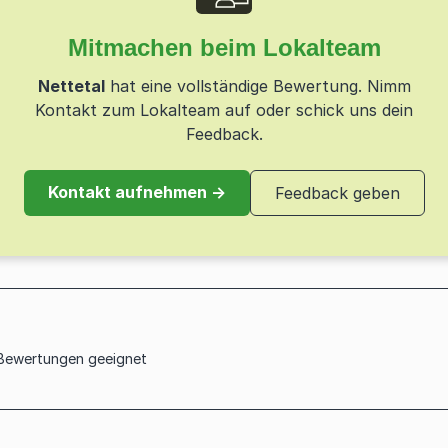
tung
Mitmachen beim Lokalteam
von KFZ-Parkplätzen
e, Handwerk und Wirtschaft zu
s der Kommune
Nettetal
hat eine vollständige Bewertung. Nimm
fonds/Klimafonds
Kontakt zum Lokalteam auf oder schick uns dein
Feedback.
nahmen
anlagen
Kontakt aufnehmen →
Feedback geben
zkonzept
lüssen
 Bewertungen geeignet