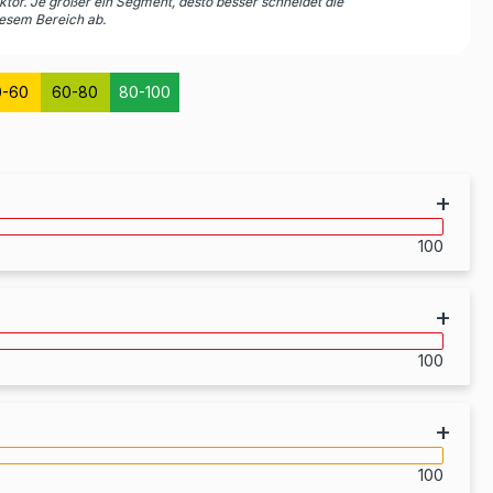
tor. Je größer ein Segment, desto besser schneidet die
esem Bereich ab.
0-60
60-80
80-100
100
100
chaften
100