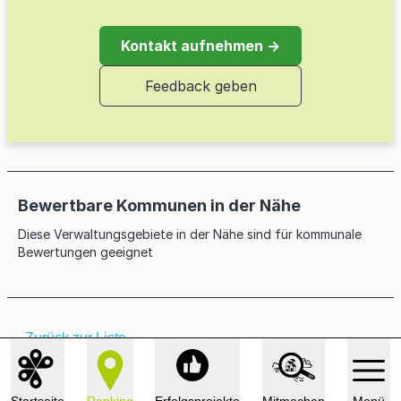
Parkplätzen
Transformationsplan zur Dekarbonisierung
Klimaschutzmanagement der Kommune
Windkraftanlagen und Windparks der
vorhandener Fernwärmenetze
Kontakt aufnehmen →
Kommune
Elektrifizierung ÖPNV
Monitoring der Klimaschutzmaßnahmen
Feedback geben
Energiemanagement kommunaler
Kein Greenwashing für Gas
Systemische Mängelerfassung und
Liegenschaften
Lokaler kommunaler
Sanierung der Radwege
Klimaschutzfonds/Klimafonds
Förderung von Balkonsolaranlagen
Bewertbare Kommunen in der Nähe
Diese Verwaltungsgebiete in der Nähe sind für kommunale
Bewertungen geeignet
← Zurück zur Liste