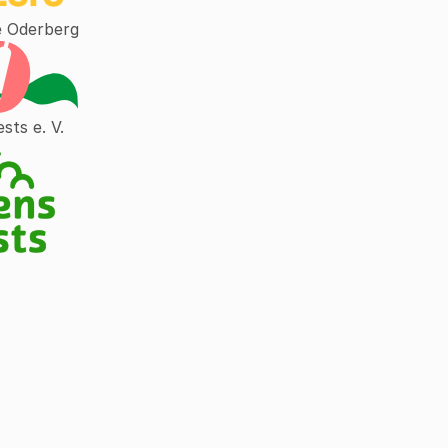
e Oderberg
sts e. V.