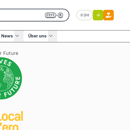
Ctrl
K
DE
+
News
Über uns
r Future