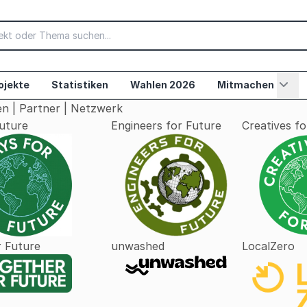
ojekte
Statistiken
Wahlen 2026
Mitmachen
n | Partner | Netzwerk
Future
Engineers for Future
Creatives fo
r Future
unwashed
LocalZero