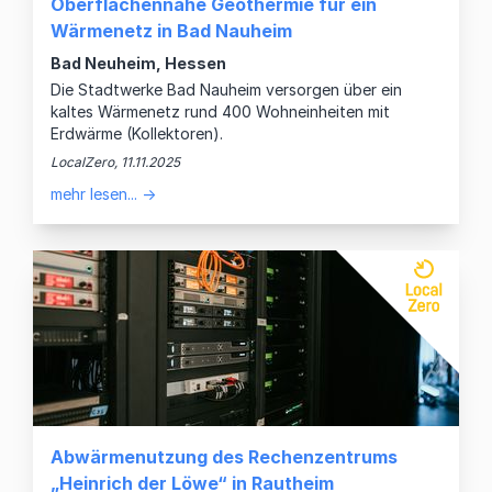
Oberflächennahe Geothermie für ein
Wärmenetz in Bad Nauheim
Bad Neuheim, Hessen
Die Stadtwerke Bad Nauheim versorgen über ein
kaltes Wärmenetz rund 400 Wohneinheiten mit
Erdwärme (Kollektoren).
LocalZero, 11.11.2025
mehr lesen... →
Abwärmenutzung des Rechenzentrums
„Heinrich der Löwe“ in Rautheim