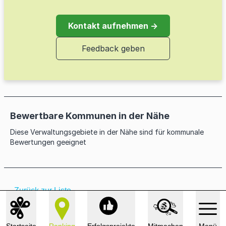
Energiemanagement kommunaler
Windkraftanlagen und Windparks der
Kontakt aufnehmen →
Liegenschaften
Kommune
Feedback geben
Sanierung und Modernisierung kommunaler
Bürgerenergiegenossenschaften
Liegenschaften
Bewertbare Kommunen in der Nähe
Diese Verwaltungsgebiete in der Nähe sind für kommunale
Bewertungen geeignet
← Zurück zur Liste