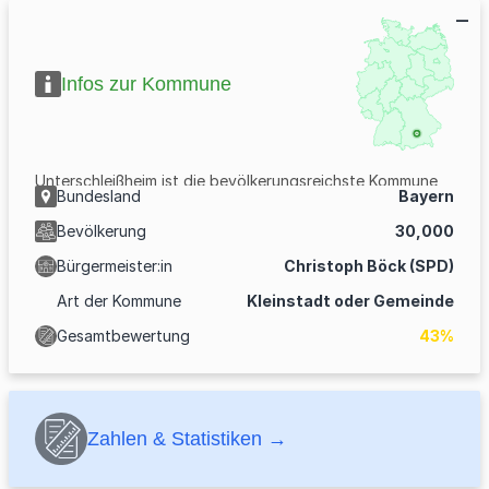
Infos zur Kommune
Unterschleißheim ist die bevölkerungsreichste Kommune
Bundesland
Bayern
im oberbayerischen Landkreis München. Sie ist Teil der
Bevölkerung
30,000
Metropolregion München Nord.
Bürgermeister:in
Christoph Böck (SPD)
Art der Kommune
Kleinstadt oder Gemeinde
Gesamtbewertung
43%
Zahlen & Statistiken →