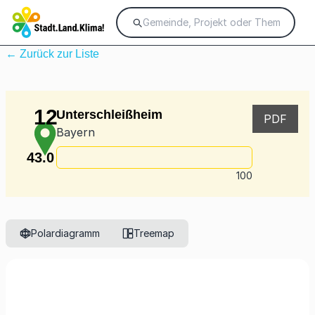
← Zurück zur Liste
12
Unterschleißheim
PDF
Bayern
43.0
100
Polardiagramm
Treemap